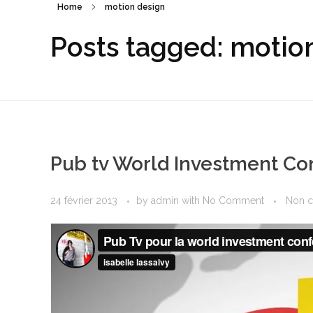
Home
motion design
Posts tagged: motio
Pub tv World Investment Co
24 février 2013
by
admin
with
No Comment
Non c